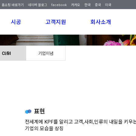
홈쇼핑 바로가기
네이버 블로그
facebook
카카오
한국
중국
미국
We have created a awesome theme
시공
고객지원
회사소개
Far far away,behind the word mountains, far from the countries
CI/BI
기업이념
표현
전세계에 KPF를 알리고 고객,사회,인류의 내일을 키우
기업의 모습을 상징